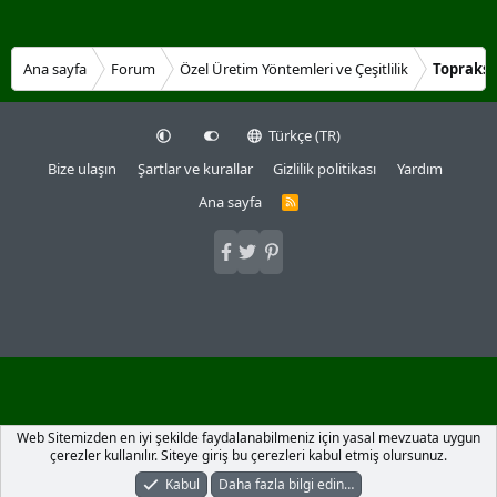
Ana sayfa
Forum
Özel Üretim Yöntemleri ve Çeşitlilik
Topraksı
Türkçe (TR)
Bize ulaşın
Şartlar ve kurallar
Gizlilik politikası
Yardım
Ana sayfa
R
S
S
Web Sitemizden en iyi şekilde faydalanabilmeniz için yasal mevzuata uygun
çerezler kullanılır. Siteye giriş bu çerezleri kabul etmiş olursunuz.
Kabul
Daha fazla bilgi edin…
Forumlar
Neler Yeni
Giriş Yap
Kayıt Ol
Arama Yap