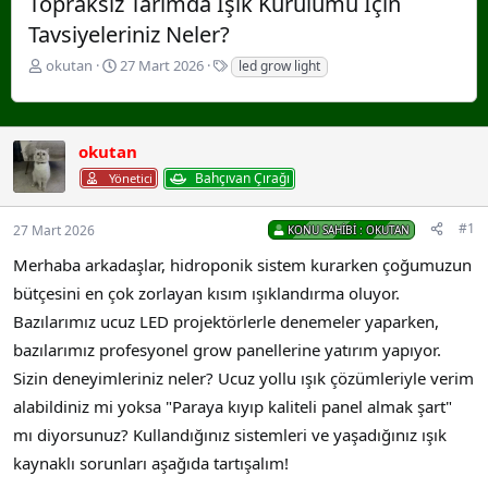
Topraksız Tarımda Işık Kurulumu İçin
Tavsiyeleriniz Neler?
K
B
E
okutan
27 Mart 2026
led grow light
o
a
t
n
ş
i
u
l
k
y
a
e
okutan
u
n
t
Bahçıvan Çırağı
Yönetici
B
g
l
a
ı
e
ş
ç
r
#1
27 Mart 2026
KONU SAHIBI :
OKUTAN
l
t
a
a
Merhaba arkadaşlar, hidroponik sistem kurarken çoğumuzun
t
r
bütçesini en çok zorlayan kısım ışıklandırma oluyor.
a
i
n
h
Bazılarımız ucuz LED projektörlerle denemeler yaparken,
i
bazılarımız profesyonel grow panellerine yatırım yapıyor.
Sizin deneyimleriniz neler? Ucuz yollu ışık çözümleriyle verim
alabildiniz mi yoksa "Paraya kıyıp kaliteli panel almak şart"
mı diyorsunuz? Kullandığınız sistemleri ve yaşadığınız ışık
kaynaklı sorunları aşağıda tartışalım!